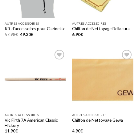
AUTRES ACCESSOIRES
AUTRES ACCESSOIRES
Kit d’accessoires pour Clarinette
Chiffon de Nettoyage Bellacura
Le
Le
57.98
€
49.30
€
6.90
€
prix
prix
initial
actuel
était :
est :
57.98€.
49.30€.
Add to
Add to
wishlist
wishlist
AUTRES ACCESSOIRES
AUTRES ACCESSOIRES
Vic Firth 7A American Classic
Chiffon de Nettoyage Gewa
Hickory
11.90
€
4.90
€