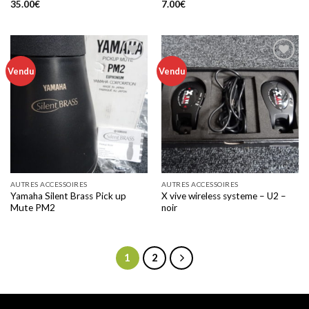
35.00
€
7.00
€
Vendu
Vendu
Add to
Add to
wishlist
wishlist
AUTRES ACCESSOIRES
AUTRES ACCESSOIRES
Yamaha Silent Brass Pick up
X vive wireless systeme – U2 –
Mute PM2
noir
1
2