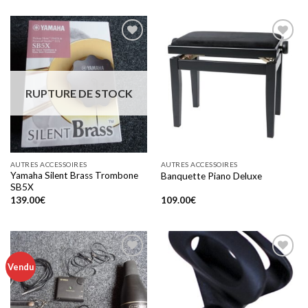
Add to
Add to
wishlist
wishlist
RUPTURE DE STOCK
AUTRES ACCESSOIRES
AUTRES ACCESSOIRES
Yamaha Silent Brass Trombone
Banquette Piano Deluxe
SB5X
139.00
€
109.00
€
Vendu
Add to
Add to
wishlist
wishlist