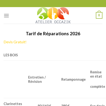
Skip
to
content
0
Tarif de Réparations 2026
Devis Gratuit!
LES BOIS
Remise
en état
Entretien /
Retamponnage
Révision
complète
Clarinettes
80/160 €
390 €
Sur devis