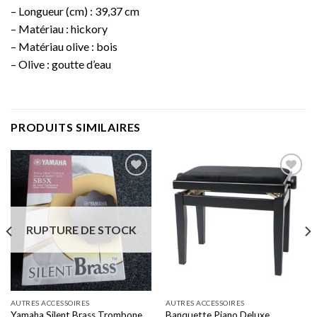
– Longueur (cm) : 39,37 cm
– Matériau : hickory
– Matériau olive : bois
– Olive : goutte d’eau
PRODUITS SIMILAIRES
Add to
Add to
wishlist
wishlist
RUPTURE DE STOCK
AUTRES ACCESSOIRES
AUTRES ACCESSOIRES
Yamaha Silent Brass Trombone
Banquette Piano Deluxe