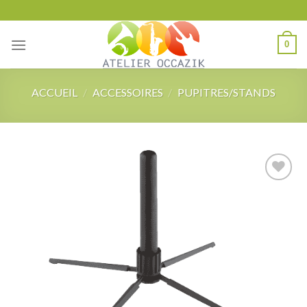
Skip
to
content
0
ACCUEIL
/
ACCESSOIRES
/
PUPITRES/STANDS
Add to
wishlist