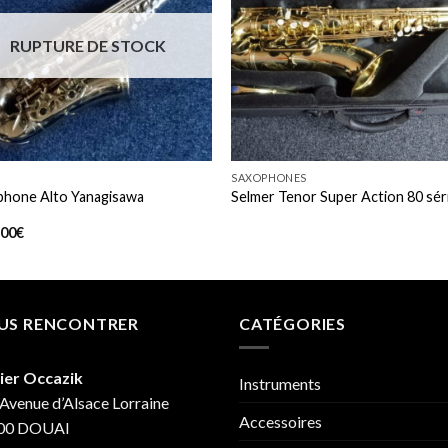
Add to
Add
wishlist
wishl
RUPTURE DE STOCK
+
SAXOPHONES
phone Alto Yanagisawa
Selmer Tenor Super Action 80 sér
.00
€
US RENCONTRER
CATÉGORIES
ier Occazik
Instruments
Avenue d’Alsace Lorraine
Accessoires
00 DOUAI