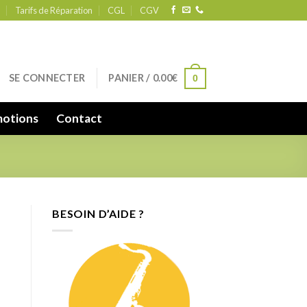
Tarifs de Réparation
CGL
CGV
SE CONNECTER
PANIER /
0.00
€
0
otions
Contact
BESOIN D’AIDE ?