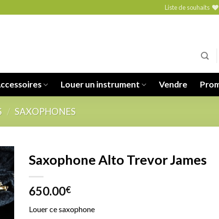
Liste de souhaits
ccessoires
Louer un instrument
Vendre
Prom
S
/
SAXOPHONES
Saxophone Alto Trevor James
650.00
€
to
ist
Louer ce saxophone