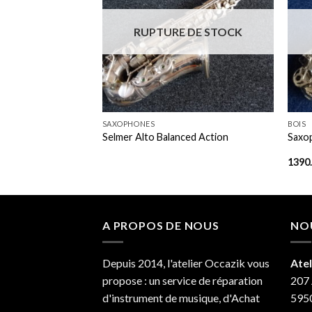
Add to
Add to
wishlist
wishlist
 DE STOCK
RUPTURE DE STOCK
+
+
SAXOPHONES
BOIS
Action 80 série 2
Selmer Alto Balanced Action
Saxo
1390
A PROPOS DE NOUS
NO
Depuis 2014, l'atelier Occazik vous
Atel
propose : un service de réparation
207 
d'instrument de musique, d'Achat
595