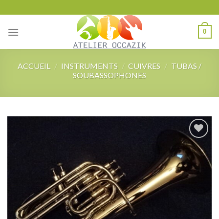
Skip
to
content
0
ACCUEIL
/
INSTRUMENTS
/
CUIVRES
/
TUBAS /
SOUBASSOPHONES
Add to
wishlist