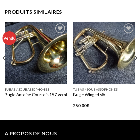
PRODUITS SIMILAIRES
Vendu
Add to
Add to
wishlist
wishlist
TUBAS / SOUBASSOPHONES
TUBAS / SOUBASSOPHONES
Bugle Antoine Courtois 157 verni
Bugle Winged sib
250.00
€
A PROPOS DE NOUS