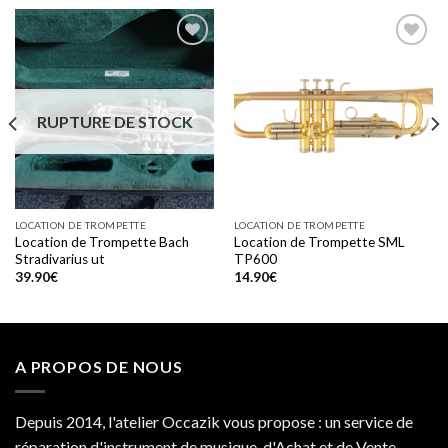
Add to
Add to
wishlist
wishlist
RUPTURE DE STOCK
LOCATION DE TROMPETTE
LOCATION DE TROMPETTE
Location de Trompette Bach
Location de Trompette SML
Stradivarius ut
TP600
39.90
€
14.90
€
A PROPOS DE NOUS
Depuis 2014, l'atelier Occazik vous propose : un service de
réparation d'instrument de musique, d'Achat et de Vente