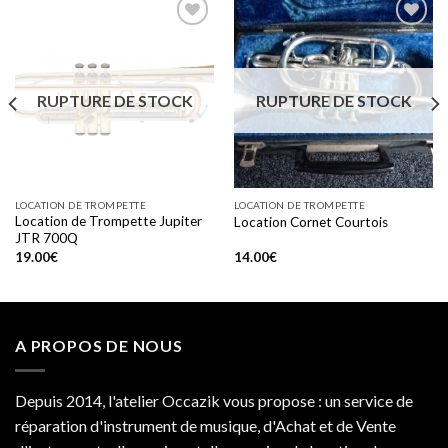
Add to
Add to
wishlist
wishlist
RUPTURE DE STOCK
RUPTURE DE STOCK
LOCATION DE TROMPETTE
LOCATION DE TROMPETTE
Location de Trompette Jupiter
Location Cornet Courtois
JTR 700Q
19.00
€
14.00
€
A PROPOS DE NOUS
Depuis 2014, l'atelier Occazik vous propose : un service de
réparation d'instrument de musique, d'Achat et de Vente