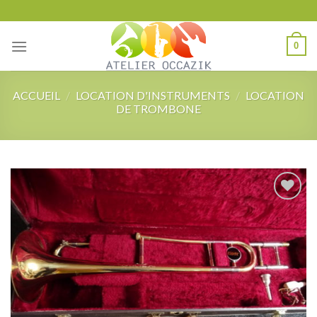
Skip
to
content
0
ACCUEIL
/
LOCATION D'INSTRUMENTS
/
LOCATION
DE TROMBONE
Add to
wishlist