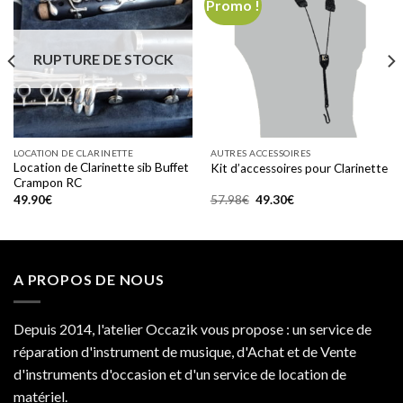
Promo !
Add to
Add to
wishlist
wishlist
RUPTURE DE STOCK
LOCATION DE CLARINETTE
AUTRES ACCESSOIRES
Location de Clarinette sib Buffet
Kit d’accessoires pour Clarinette
Crampon RC
Le
Le
49.90
€
57.98
€
49.30
€
prix
prix
initial
actuel
était :
est :
57.98€.
49.30€.
A PROPOS DE NOUS
Depuis 2014, l'atelier Occazik vous propose : un service de
réparation d'instrument de musique, d'Achat et de Vente
d'instruments d'occasion et d'un service de location de
matériel.