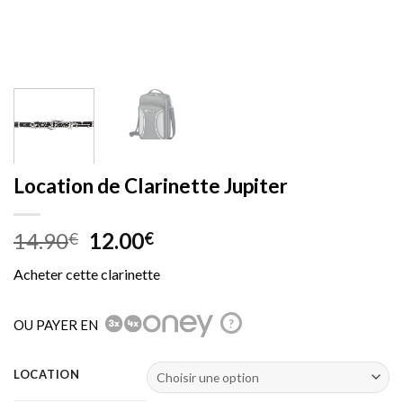
Location de Clarinette Jupiter
Le
Le
14.90
12.00
€
€
prix
prix
Acheter cette clarinette
initial
actuel
était :
est :
14.90€.
12.00€.
OU PAYER EN
?
LOCATION