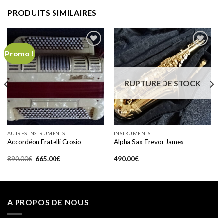
PRODUITS SIMILAIRES
Promo !
Add to
Add to
wishlist
wishlist
RUPTURE DE STOCK
AUTRES INSTRUMENTS
INSTRUMENTS
Accordéon Fratelli Crosio
Alpha Sax Trevor James
Le
Le
890.00
€
665.00
€
490.00
€
prix
prix
initial
actuel
était :
est :
890.00€.
665.00€.
A PROPOS DE NOUS