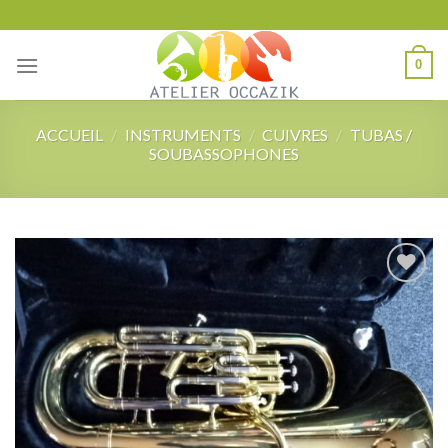
Skip
to
content
0
ACCUEIL
/
INSTRUMENTS
/
CUIVRES
/
TUBAS /
SOUBASSOPHONES
Add to
wishlist