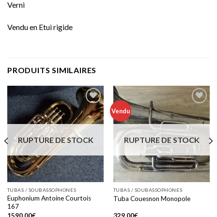
Verni
Vendu en Etui rigide
PRODUITS SIMILAIRES
Vendu
Add to
Add to
wishlist
wishlist
RUPTURE DE STOCK
RUPTURE DE STOCK
TUBAS / SOUBASSOPHONES
TUBAS / SOUBASSOPHONES
Euphonium Antoine Courtois
Tuba Couesnon Monopole
167
1590.00
€
329.00
€