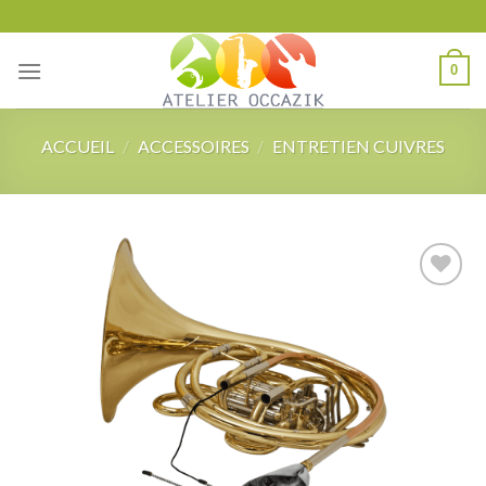
Skip
to
content
0
ACCUEIL
/
ACCESSOIRES
/
ENTRETIEN CUIVRES
Add to
wishlist