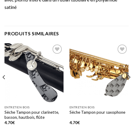
satiné
PRODUITS SIMILAIRES
Add to
Add to
wishlist
wishlist
ENTRETIEN BOIS
ENTRETIEN BOIS
Sèche Tampon pour clarinette,
Sèche Tampon pour saxophone
basson, hautbois, flûte
4.70
€
4.70
€