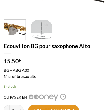
Ecouvillon BG pour saxophone Alto
15.50
€
BG – ABG A30
Microfibre sax alto
En stock
OU PAYER EN
?
quantité de Ecouvillon BG pour saxophone Alto
AJOUTER AU PANIER