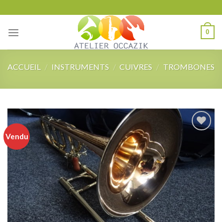
Skip
to
content
0
ACCUEIL
/
INSTRUMENTS
/
CUIVRES
/
TROMBONES
Vendu
Add to
wishlist