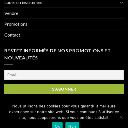
Louer un instrument
Vendre
Promotions
Contact
RESTEZ INFORMÉS DE NOS PROMOTIONS ET
NOUVEAUTÉS
Nous utilisons des cookies pour vous garantir la meilleure
expérience sur notre site web. Si vous continuez à utiliser ce
site, nous supposerons que vous en êtes satisfait.
Copyright 2026 ©
Atelier Occazik
|
Mentions Légales
|
CGV
Ok
Non
|
CGL
|
Nous contacter
|