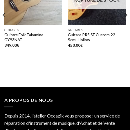
GUITARES
GUITARES
Guitare Folk Takamine
Guitare PRS SE Custom 22
GY93NAT
Semi-Hollow
349.00
€
450.00
€
A PROPOS DE NOUS
Depuis 2014, l'atelier Occazik vous propose : un service de
réparation d'instrument de musique, d'Achat et de Vente