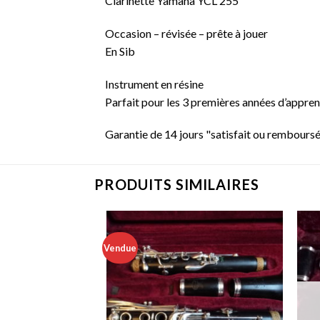
Clarinette Yamaha YCL 255
Occasion – révisée – prête à jouer
En Sib
Instrument en résine
Parfait pour les 3 premières années d’appre
Garantie de 14 jours "satisfait ou rembours
PRODUITS SIMILAIRES
Vendue
Add to
Add to
wishlist
wishlist
 DE STOCK