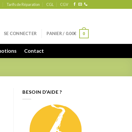
Tarifs de Réparation
CGL
CGV
SE CONNECTER
PANIER /
0.00
€
0
otions
Contact
BESOIN D’AIDE ?