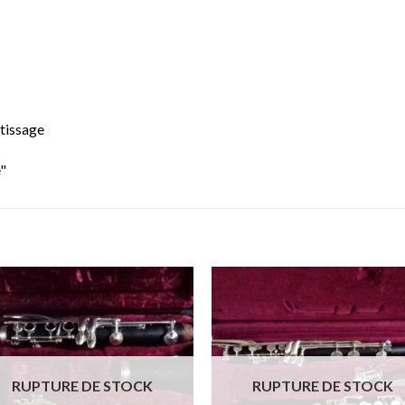
ntissage
é"
Add to
Add
wishlist
wish
RUPTURE DE STOCK
RUPTURE DE STOCK