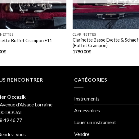
+
INETTES
CLARINETTES
Clarinette Basse Evette & Schaef
inette Buffet Crampon E11
(Buffet Crampon)
00
€
1790.00
€
US RENCONTRER
CATÉGORIES
ier Occazik
Instruments
Avenue d’Alsace Lorraine
Accessoires
00 DOUAI
8 49 46 77
Louer un instrument
Vendre
Rendez-vous