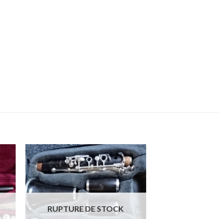
 to
Add to
list
wishlist
RUPTURE DE STOCK