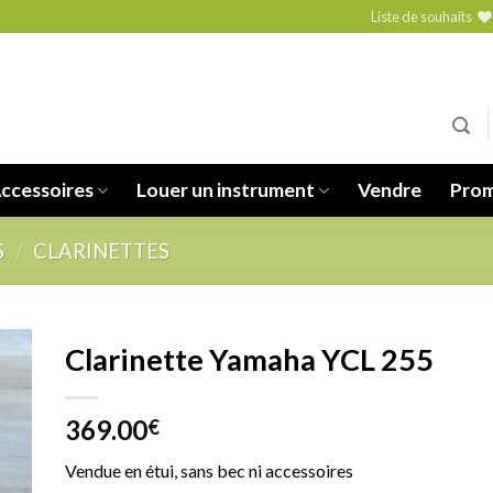
Liste de souhaits
ccessoires
Louer un instrument
Vendre
Prom
S
/
CLARINETTES
Clarinette Yamaha YCL 255
369.00
€
to
ist
Vendue en étui, sans bec ni accessoires