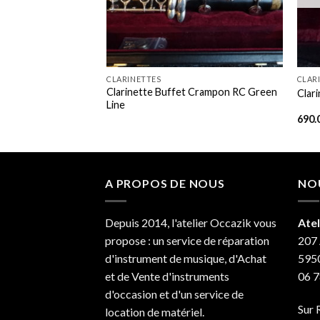
+
+
CLARINETTES
CLAR
Clarinette Buffet Crampon RC Green
c Rapsodie ébène
Clar
Line
690.
A PROPOS DE NOUS
NO
Depuis 2014, l'atelier Occazik vous
Atel
propose : un service de réparation
207 
d'instrument de musique, d'Achat
595
et de Vente d'instruments
06 7
d'occasion et d'un service de
Sur 
location de matériel.